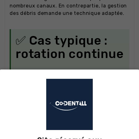
nombreux canaux. En contrepartie, la gestion
des débris demande une technique adaptée.
✅ Cas typique :
rotation continue
Molaire maxillaire à canaux modérément
courbes, praticien à l'aise avec une
séquence multi-limes. Cathétérisme à la
lime K manuelle
, glide path, puis séquence
rotative avec les
limes MG3 NiTi rotatives
à 300 tr/min et couple ajusté. Le suivi de
longueur de travail se fait en continu sur
le localisateur intégré.