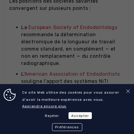
Les positions des sociétés savantes
convergent sur plusieurs points :
La
European Society of Endodontology
recommande la détermination
électronique de la longueur de travail
comme standard, en complément — et
non en remplacement — du contrôle
radiographique.
L'
American Association of Endodontists
souligne l'apport des systèmes NiTi
pilotés par moteur dans la réduction des
Ce site Web utilise des cookies pour vous assurer
incidents per-opératoires (butées,
d'avoir la meilleure expérience avec nous.
transports apicaux, fractures), à
Apprendre encore plus
condition d'un respect strict des
Rejeter
Accepter
paramètres et du nombre d'usages.
Le contrôle de couple et l'auto-reverse
Préférences