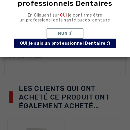
professionnels Dentaires
noire facilite son identification au plateau.
En Cliquant sur
OUI
je confirme être
un professionel de la santé bucco-dentaire
Conclusion
NON :(
OUI je suis un professionnel Dentaire :)
Clamp prémolaire noir MED046. Disponible sur
CO-DENTALL.
LES CLIENTS QUI ONT
ACHETÉ CE PRODUIT ONT
ÉGALEMENT ACHETÉ...