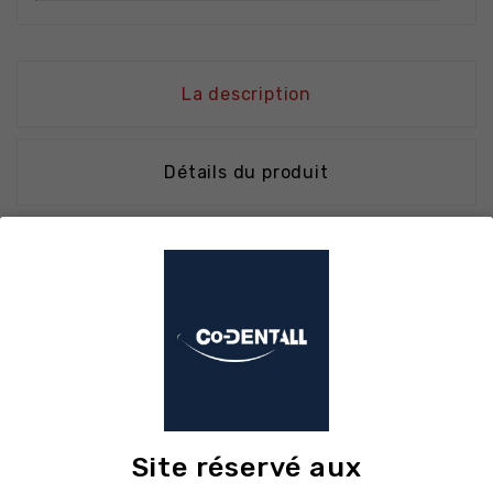
La description
Détails du produit
Présentation
Le clamp MED046 noir (avec ailettes) est
conçu pour l’isolation sous digue des
prémolaires. Les ailettes permettent
d’installer préalablement la digue sur le clamp
avant de le mettre en bouche (technique sur
Site réservé aux
ailettes), simplifiant la procédure. La couleur