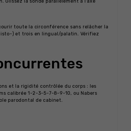
n. Glissez la sonde parallèlement à l'axe
urir toute la circonférence sans relâcher la
sto-) et trois en lingual/palatin. Vérifiez
concurrentes
 et la rigidité contrôlée du corps : les
ms calibrée 1-2-3-5-7-8-9-10, ou Nabers
cole parodontal de cabinet.