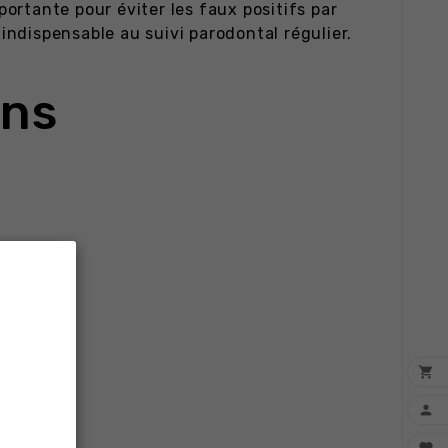
portante pour éviter les faux positifs par
 indispensable au suivi parodontal régulier.
ons

