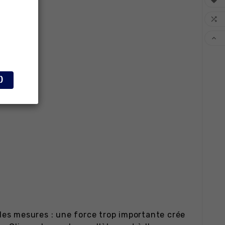



)
é des mesures : une force trop importante crée