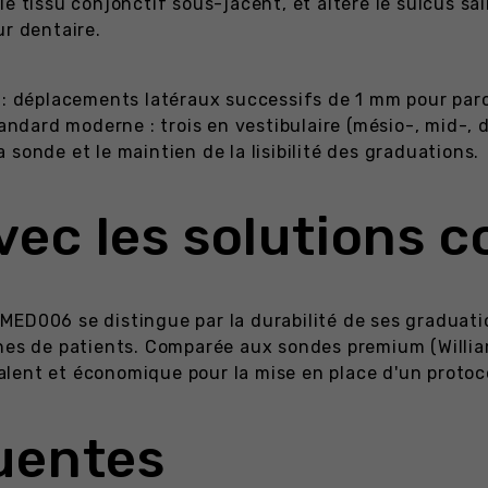
e tissu conjonctif sous-jacent, et altère le sulcus sai
ur dentaire.
: déplacements latéraux successifs de 1 mm pour parco
andard moderne : trois en vestibulaire (mésio-, mid-, di
sonde et le maintien de la lisibilité des graduations.
ec les solutions 
ED006 se distingue par la durabilité de ses graduations
ines de patients. Comparée aux sondes premium (Willia
yvalent et économique pour la mise en place d'un proto
uentes