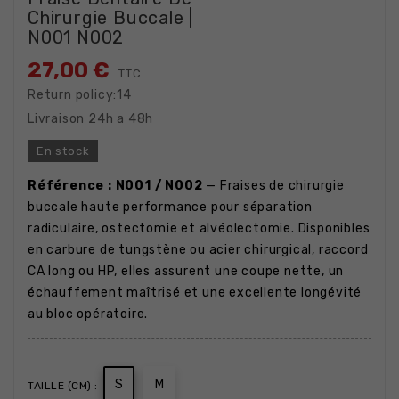
Chirurgie Buccale |
N001 N002
27,00 €
TTC
Return policy:14
Livraison 24h a 48h
En stock
Référence : N001 / N002
— Fraises de chirurgie
buccale haute performance pour séparation
radiculaire, ostectomie et alvéolectomie. Disponibles
en carbure de tungstène ou acier chirurgical, raccord
CA long ou HP, elles assurent une coupe nette, un
échauffement maîtrisé et une excellente longévité
au bloc opératoire.
S
M
TAILLE (CM) :