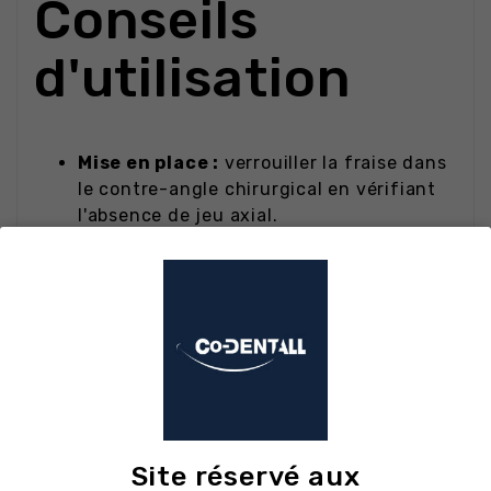
Conseils
d'utilisation
Mise en place :
verrouiller la fraise dans
le contre-angle chirurgical en vérifiant
l'absence de jeu axial.
Positionnement :
travailler en
mouvements légers, intermittents, sans
pression excessive sur l'os.
Protocole :
utiliser sous irrigation
abondante au sérum physiologique
stérile pour limiter l'échauffement.
Entretien :
nettoyer immédiatement
après usage, passer en bain enzymatique
Site réservé aux