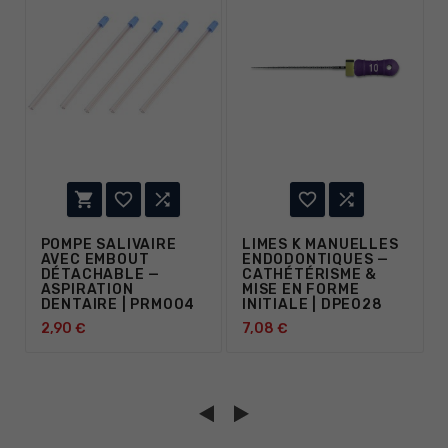





POMPE SALIVAIRE
LIMES K MANUELLES
AVEC EMBOUT
ENDODONTIQUES —
DÉTACHABLE —
CATHÉTÉRISME &
ASPIRATION
MISE EN FORME
DENTAIRE | PRM004
INITIALE | DPE028
2,90 €
7,08 €