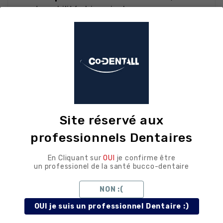
traçabilité chirurgicale
Conseils
d'utilisation au
fauteuil
Site réservé aux
chirurgical
professionnels Dentaires
En Cliquant sur
OUI
je confirme être
un professionel de la santé bucco-dentaire
Réalisez un syndesmotome préalable pour
libérer les fibres desmodontales. Engagez le
NON :(
bec vestibulaire dans la bifurcation entre les
racines mésio-vestibulaire et disto-
OUI je suis un professionnel Dentaire :)
vestibulaire, et le mors palatin sur la racine