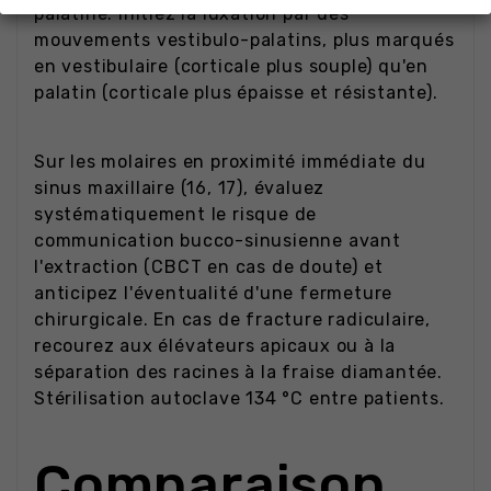
palatine. Initiez la luxation par des
mouvements vestibulo-palatins, plus marqués
en vestibulaire (corticale plus souple) qu'en
palatin (corticale plus épaisse et résistante).
Sur les molaires en proximité immédiate du
sinus maxillaire (16, 17), évaluez
systématiquement le risque de
communication bucco-sinusienne avant
l'extraction (CBCT en cas de doute) et
anticipez l'éventualité d'une fermeture
chirurgicale. En cas de fracture radiculaire,
recourez aux élévateurs apicaux ou à la
séparation des racines à la fraise diamantée.
Stérilisation autoclave 134 °C entre patients.
Comparaison