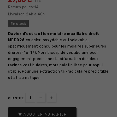
27,00 €
TTC
Return policy:14
Livraison 24h a 48h
En stock
Davier d'extraction molaire maxillaire droit
MED026
en acier inoxydable autoclavable,
spécifiquement conçu pour les molaires supérieures
droites (16, 17). Mors bicuspidé vestibulaire pour
engagement précis dans la bifurcation des deux
racines vestibulaires, mors palatin lisse pour appui
stable. Pour une extraction tri-radiculaire prédictible
et atraumatique.
QUANTITÉ

AJOUTER AU PANIER