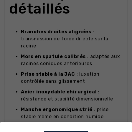
détaillés
Branches droites alignées
:
transmission de force directe sur la
racine
Mors en spatule calibrés
: adaptés aux
racines coniques antérieures
Prise stable à la JAC
: luxation
contrôlée sans glissement
Acier inoxydable chirurgical
:
résistance et stabilité dimensionnelle
Manche ergonomique strié
: prise
stable même en condition humide
Compatible autoclave
à 134 °C,