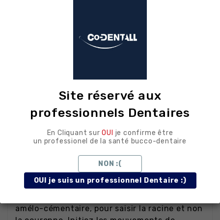
traçabilité chirurgicale
Conseils
d'utilisation au
fauteuil
Site réservé aux
professionnels Dentaires
chirurgical
En Cliquant sur
OUI
je confirme être
un professionel de la santé bucco-dentaire
Réalisez d'abord un syndesmotome doux pour
NON :(
rompre l'attache desmodontale avant
OUI je suis un professionnel Dentaire :)
d'engager le davier. Positionnez les mors le
plus apicalement possible, à la jonction
amélo-cémentaire, pour saisir la racine et non