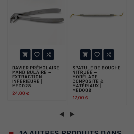






DAVIER PRÉMOLAIRE
SPATULE DE BOUCHE
MANDIBULAIRE —
NITRUÉE —
EXTRACTION
MODÉLAGE
INFÉRIEURE |
COMPOSITE &
MED028
MATÉRIAUX |
MED008
24,00 €
17,00 €
16 AUTRES PRODUITS DANS