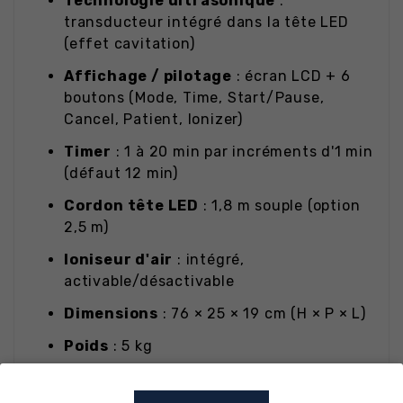
Technologie ultrasonique
:
transducteur intégré dans la tête LED
(effet cavitation)
Affichage / pilotage
: écran LCD + 6
boutons (Mode, Time, Start/Pause,
Cancel, Patient, Ionizer)
Timer
: 1 à 20 min par incréments d'1 min
(défaut 12 min)
Cordon tête LED
: 1,8 m souple (option
2,5 m)
Ioniseur d'air
: intégré,
activable/désactivable
Dimensions
: 76 × 25 × 19 cm (H × P × L)
Poids
: 5 kg
Coloris
: blanc