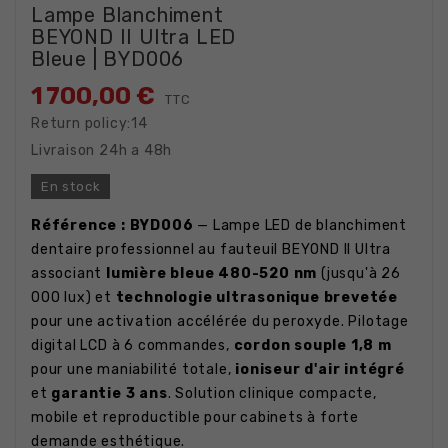
Lampe Blanchiment
BEYOND II Ultra LED
Bleue | BYD006
1 700,00 €
TTC
Return policy:14
Livraison 24h a 48h
En stock
Référence : BYD006
— Lampe LED de blanchiment
dentaire professionnel au fauteuil BEYOND II Ultra
associant
lumière bleue 480-520 nm
(jusqu'à 26
000 lux) et
technologie ultrasonique brevetée
pour une activation accélérée du peroxyde. Pilotage
digital LCD à 6 commandes,
cordon souple 1,8 m
pour une maniabilité totale,
ioniseur d'air intégré
et
garantie 3 ans
. Solution clinique compacte,
mobile et reproductible pour cabinets à forte
demande esthétique.