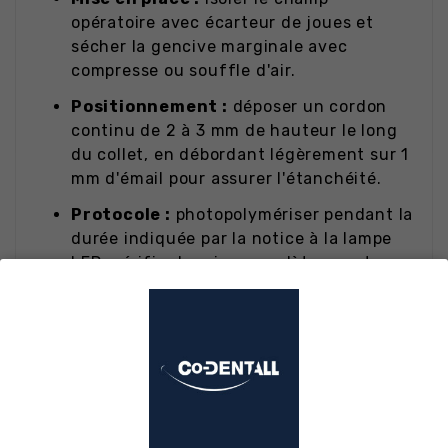
opératoire avec écarteur de joues et
sécher la gencive marginale avec
compresse ou souffle d'air.
Positionnement :
déposer un cordon
continu de 2 à 3 mm de hauteur le long
du collet, en débordant légèrement sur 1
mm d'émail pour assurer l'étanchéité.
Protocole :
photopolymériser pendant la
durée indiquée par la notice à la lampe
LED, vérifier la prise complète avant
application du peroxyde.
Entretien :
reboucher hermétiquement
la seringue après chaque usage,
conserver à l'abri de la lumière directe.
Erreurs à éviter :
ne pas appliquer sur
une surface humide ou contaminée par