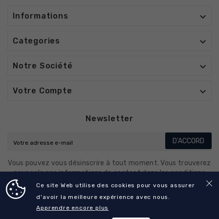

Informations

Categories

Notre Société

Votre Compte
Newsletter
D'ACCORD
Vous pouvez vous désinscrire à tout moment. Vous trouverez
pour cela nos informations de contact dans les conditions
d'utilisation du site.
Ce site Web utilise des cookies pour vous assurer
d'avoir la meilleure expérience avec nous.
Apprendre encore plus
© 2025 - CO-DENTALL