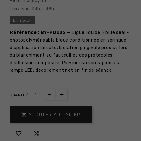
Return policy:14
Livraison 24h a 48h
En stock
Référence : BY-PD022
— Digue liquide « blue seal »
photopolymérisable bleue conditionnée en seringue
d'application directe. Isolation gingivale précise lors
du blanchiment au fauteuil et des protocoles
d'adhésion composite. Polymérisation rapide à la
lampe LED, décollement net en fin de séance.
QUANTITÉ

AJOUTER AU PANIER

