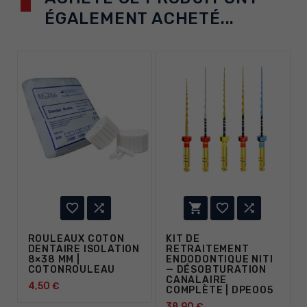
ÉGALEMENT ACHETÉ...





ROULEAUX COTON
KIT DE
DENTAIRE ISOLATION
RETRAITEMENT
8×38 MM |
ENDODONTIQUE NITI
COTONROULEAU
— DÉSOBTURATION
CANALAIRE
4,50 €
COMPLÈTE | DPE005
38,90 €