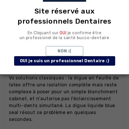
du sang, ne pas dépasser la zone
marginale au risque de couvrir l'émail à
Site réservé aux
éclaircir.
professionnels Dentaires
En Cliquant sur
OUI
je confirme être
Comparaison
un professionel de la santé bucco-dentaire
intelligente
NON :(
OUI je suis un professionnel Dentaire :)
Vs solutions classiques : la digue en feuille de
latex offre une isolation complète mais reste
complexe à poser pour un simple blanchiment
cabinet, et n'autorise pas l'éclaircissement
multi-dents simultané. La digue liquide blue
seal résout ce problème en quelques
secondes.