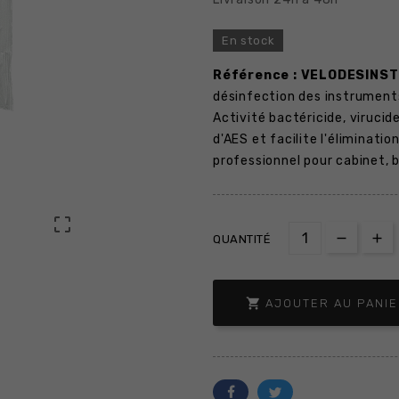
En stock
Référence : VELODESINST
désinfection des instruments
Activité bactéricide, virucid
d'AES et facilite l'éliminati
professionnel pour cabinet, b

QUANTITÉ

AJOUTER AU PANI