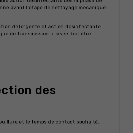
able action désinfectante dès la phase de
ienne avant l'étape de nettoyage mécanique.
tion détergente et action désinfectante
sque de transmission croisée doit être
ection des
ouillure et le temps de contact souhaité.