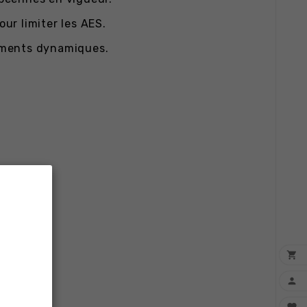
ur limiter les AES.
ruments dynamiques.

