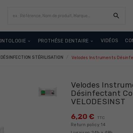

VIDÉOS
CO
ONTOLOGIE
PROTHÉSE DENTAIRE
DÉSINFECTION STÉRILISATION
Velodes Instruments Désinf
Velodes Instrum
Désinfectant Co
VELODESINST
6,20 €
TTC
Return policy:14
Livraison 24h a 48h