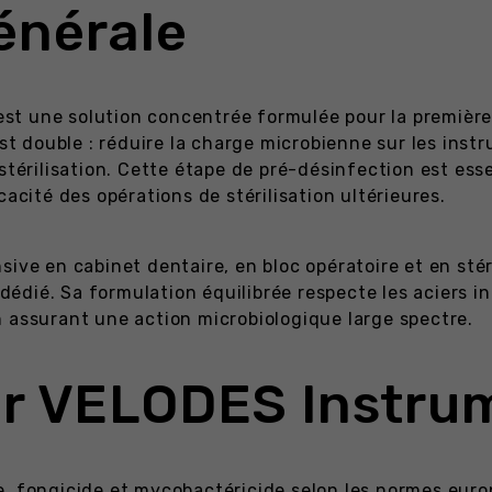
énérale
t une solution concentrée formulée pour la première 
st double : réduire la charge microbienne sur les instru
stérilisation. Cette étape de pré-désinfection est ess
cacité des opérations de stérilisation ultérieures.
ive en cabinet dentaire, en bloc opératoire et en stéri
dié. Sa formulation équilibrée respecte les aciers ino
 assurant une action microbiologique large spectre.
ir VELODES Instru
e, fongicide et mycobactéricide selon les normes eur