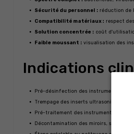
Sécurité du personnel :
réduction de l
Compatibilité matériaux :
respect des
Solution concentrée :
coût d'utilisati
Faible moussant :
visualisation des ins
Indications cli
Pré-désinfection des instruments d'exam
Trempage des inserts ultrasoniques, cu
Pré-traitement des instruments d'endod
Décontamination des miroirs, sondes et