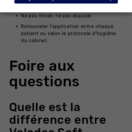
poignets) jusqu'au séchage complet.
Ne pas rincer, ne pas essuyer.
Renouveler l'application entre chaque
patient ou selon le protocole d'hygiène
du cabinet.
Foire aux
questions
Quelle est la
différence entre