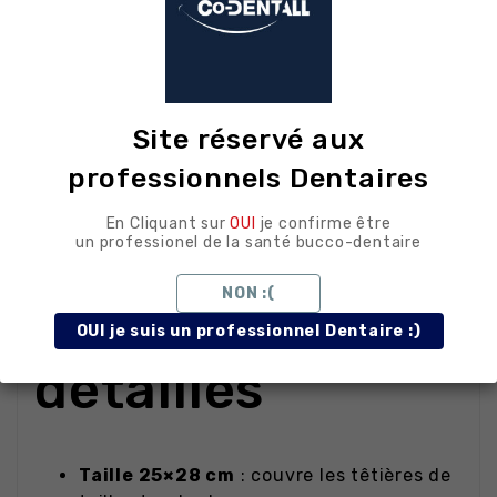
têtière
entre chaque patient
Respect des protocoles d'hygiène
en
cabinet dentaire
Réduction des risques de
Site réservé aux
contamination croisée
via les surfaces
professionnels Dentaires
de contact
En Cliquant sur
OUI
je confirme être
un professionel de la santé bucco-dentaire
Avantages
NON :(
techniques
OUI je suis un professionnel Dentaire :)
détaillés
Taille 25×28 cm
: couvre les têtières de