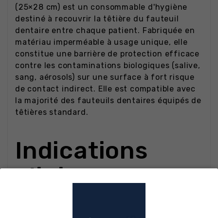
(25×28 cm) est un consommable d'hygiène
destiné à recouvrir la têtière du fauteuil
dentaire entre chaque patient. Fabriquée en
matériau imperméable à usage unique, elle
constitue une barrière de protection efficace
contre les contaminations biologiques (salive,
sang, aérosols) sur une surface à fort risque
de contact indirect. Elle est compatible avec
la majorité des fauteuils dentaires équipés de
têtières standard.
Indications
cliniques
Protection systématique de la