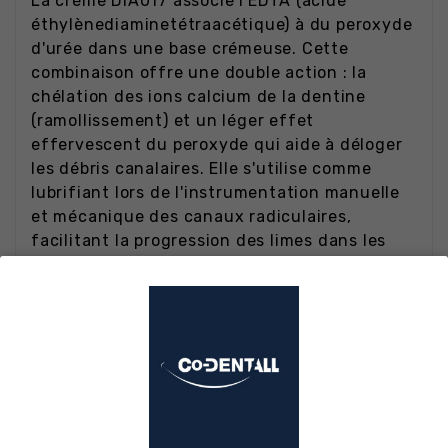
La crème DIA017 associe l'EDTA (acide
éthylènediaminetétraacétique) à du peroxyde
d'urée dans une base crémeuse. Cette
combinaison offre une double action : la
chélation des ions calcium de la dentine
(ramollissement) et un léger effet
effervescent du peroxyde qui aide à déloger
les débris canalaires. Elle s'utilise comme
lubrifiant lors de l'instrumentation manuelle
et mécanique des canaux radiculaires,
facilitant la progression des limes dans les
canaux étroits ou calcifiés.
Indications
Lubrification canalaire
pendant
l'instrumentation NiTi rotative ou