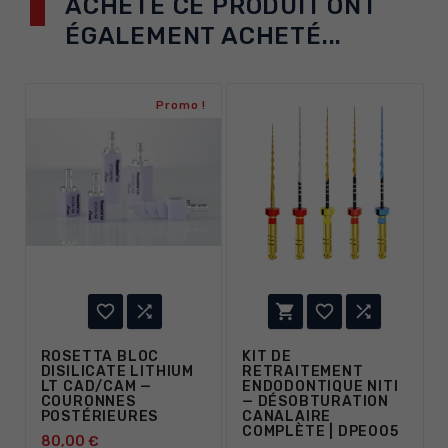
ACHETÉ CE PRODUIT ONT
ÉGALEMENT ACHETÉ...
Promo !





ROSETTA BLOC
KIT DE
DISILICATE LITHIUM
RETRAITEMENT
LT CAD/CAM —
ENDODONTIQUE NITI
COURONNES
— DÉSOBTURATION
POSTÉRIEURES
CANALAIRE
COMPLÈTE | DPE005
80,00 €