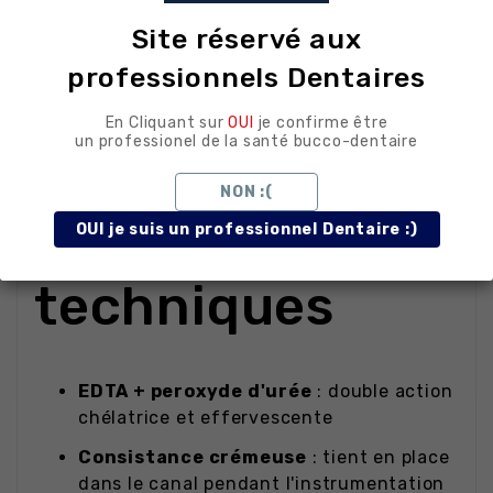
manuelle
Site réservé aux
Facilitation de la progression
dans les
professionnels Dentaires
canaux calcifiés ou étroits
En Cliquant sur
OUI
je confirme être
Rinçage final de smear layer
en
un professionel de la santé bucco-dentaire
association avec EDTA liquide
NON :(
Avantages
OUI je suis un professionnel Dentaire :)
techniques
EDTA + peroxyde d'urée
: double action
chélatrice et effervescente
Consistance crémeuse
: tient en place
dans le canal pendant l'instrumentation