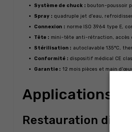
Système de chuck :
bouton-poussoir p
Spray :
quadruple jet d'eau, refroidisse
Connexion :
norme ISO 3964 type E, com
Tête :
mini-tête anti-rétraction, accès d
Stérilisation :
autoclavable 135°C, th
Conformité :
dispositif médical CE clas
Garantie :
12 mois pièces et main d'œu
Applications cl
Restauration direc