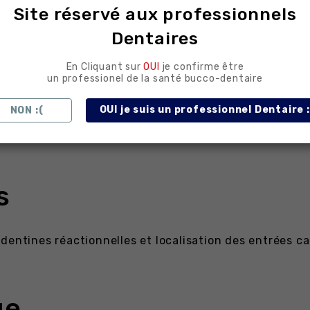
Site réservé aux professionnels
ites et amalgames avec une excellente sensibilité tact
Dentaires
En Cliquant sur
OUI
je confirme être
un professionel de la santé bucco-dentaire
OUI je suis un professionnel Dentaire :
NON :(
es : les 200 000 tr/min permettent un fraisage net de l
s
dentines réactionnelles et localisation des entrées can
ge