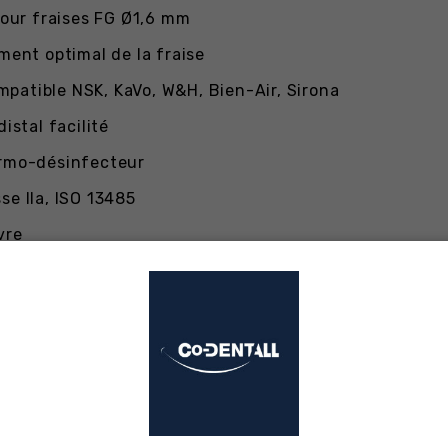
our fraises FG Ø1,6 mm
ment optimal de la fraise
patible NSK, KaVo, W&H, Bien-Air, Sirona
istal facilité
ermo-désinfecteur
se IIa, ISO 13485
vre
iniques
te