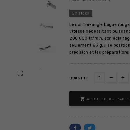
En stock
Le contre-angle bague rouge
vitesse nécessitant puissanc
200 000 tr/min, son éclairag
seulement 83 g, il se positi
précision et les préparation

QUANTITÉ

AJOUTER AU PANI