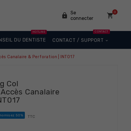
Se
0


connecter
CONTACT
HOTLINE
NSEIL DU DENTISTE
CONTACT / SUPPORT
ès Canalaire & Perforation | INT017
g Col
Accès Canalaire
INT017
nomisez 50%
TTC