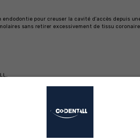
en endodontie pour creuser la cavité d’accès depuis une
olaires sans retirer excessivement de tissu coronaire
LL.
HETÉ CE PRODUIT ONT ÉGALEMENT AC