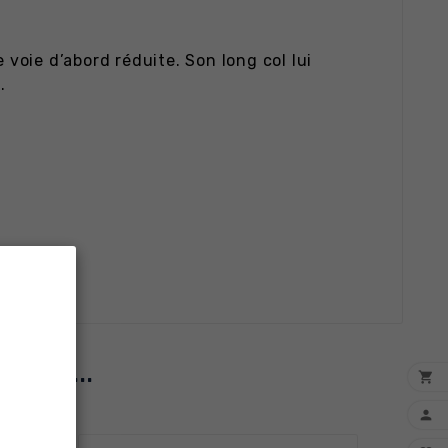
 voie d’abord réduite. Son long col lui
.
HETÉ...

