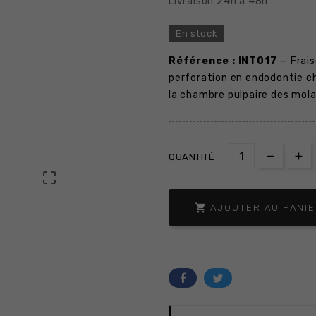
Livraison 24h a 48h
En stock
Référence : INT017
— Frais
perforation en endodontie ch
la chambre pulpaire des mola
QUANTITÉ


AJOUTER AU PANI