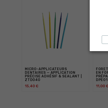
MICRO-APPLICATEURS
FORET
DENTAIRES — APPLICATION
EN FO
PRÉCISE ADHÉSIF & SEALANT |
PRÉPA
ZTD040
DPE01
15,40 €
11,00 


