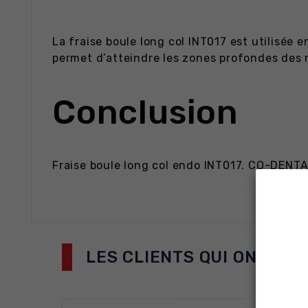
La fraise boule long col INT017 est utilisée 
permet d’atteindre les zones profondes des m
Conclusion
Fraise boule long col endo INT017. CO-DENTA
LES CLIENTS QUI ONT AC