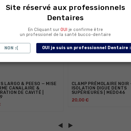
Site réservé aux professionnels
Dentaires
En Cliquant sur
OUI
je confirme être
un professionel de la santé bucco-dentaire
OUI je suis un professionnel Dentaire :
NON :(
S LARGO & PEESO — MISE
CLAMP PRÉMOLAIRE NOIR 
RME CANALAIRE &
ISOLATION DIGUE DENTS
RATION DE CAVITÉ |
SUPÉRIEURES | MED046
9
20,00 €



€


