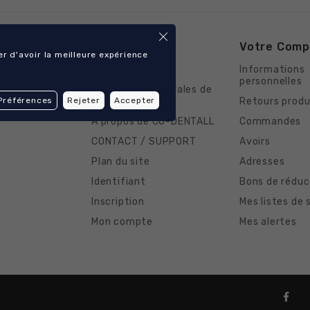
es
Notre Société
Votre Comp
r d'avoir la meilleure expérience
QUE
Mentions légales
Informations
personnelles
OLOGIE
Conditions Générales de
vente
Retours produ
Préférences
Rejeter
Accepter
DENTAIRE
A propos de CO-DENTALL
Commandes
CONTACT / SUPPORT
Avoirs
Plan du site
Adresses
Identifiant
Bons de réduc
Inscription
Mes listes de 
Mon compte
Mes alertes