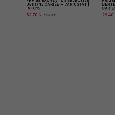
FRAISE EXCAVATION SÉLECTIVE
FRAIS
DENTINE CARIÉE — CARIOSTAT |
DENTÉ
INT015
CARIE
32,70 €
29,40 
65,40 €


