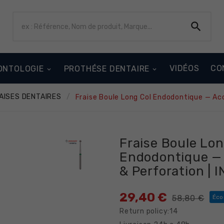

VIDÉOS
CO
ONTOLOGIE
PROTHÉSE DENTAIRE
AISES DENTAIRES
Fraise Boule Long Col Endodontique — Acc
Fraise Boule Lon
Endodontique — 
& Perforation | 
29,40 €
58,80 €
Éco
Return policy:14