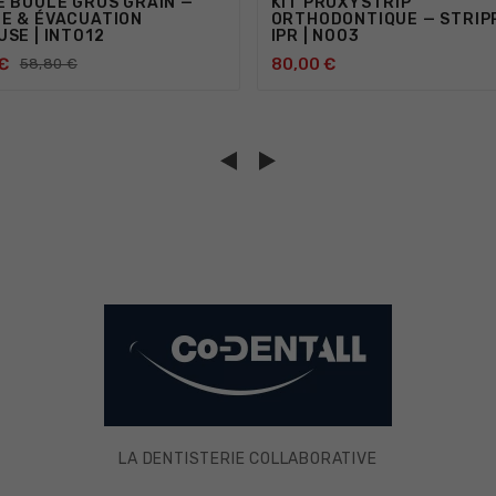
E BOULE GROS GRAIN —
KIT PROXYSTRIP
E & ÉVACUATION
ORTHODONTIQUE — STRIP
USE | INT012
IPR | N003
€
80,00 €
58,80 €






LA DENTISTERIE COLLABORATIVE