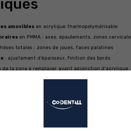
niques
ses amovibles
en acrylique thermopolymérisable
oraires
en PMMA : axes, épaulements, zones cervicale
hèses totales : zones de joues, faces palatines
re
: ajustement d'épaisseur, finition des bords
n de la zone à remplacer avant adjonction d'acrylique
niques détaillés
colmatage supérieure aux instruments non traités
é de coupe sur grandes surfaces, parallélisme parfait