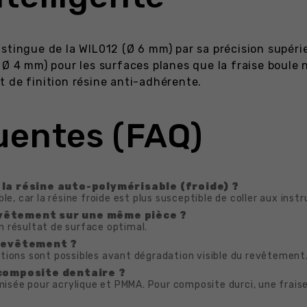
stingue de la WIL012 (Ø 6 mm) par sa précision supérie
 Ø 4 mm) pour les surfaces planes que la fraise boule
 de finition résine anti-adhérente.
uentes (FAQ)
 la résine auto-polymérisable (froide) ?
le, car la résine froide est plus susceptible de coller aux inst
evêtement sur une même pièce ?
un résultat de surface optimal.
 revêtement ?
isations sont possibles avant dégradation visible du revêtement
 composite dentaire ?
timisée pour acrylique et PMMA. Pour composite durci, une frai