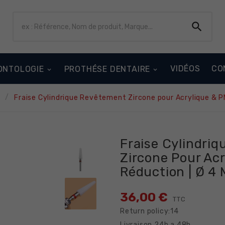

VIDÉOS
CO
ONTOLOGIE
PROTHÉSE DENTAIRE
E
Fraise Cylindrique Revêtement Zircone pour Acrylique & 
Fraise Cylindri
Zircone Pour Ac
Réduction | Ø 4
36,00 €
TTC
Return policy:14
Livraison 24h a 48h