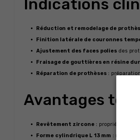
Indications cli
Réduction et remodelage de prothè
Finition latérale de couronnes temp
Ajustement des faces polies
des prot
Fraisage de gouttières en résine du
Réparation de prothèses
: préparatio
Avantages tech
Revêtement zircone
: propriété anti-
Forme cylindrique L 13 mm
: régularit