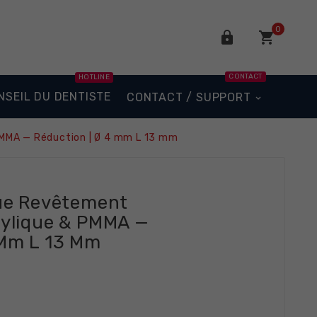
0


CONTACT
HOTLINE
NSEIL DU DENTISTE
CONTACT / SUPPORT
PMMA — Réduction | Ø 4 mm L 13 mm
que Revêtement
rylique & PMMA —
 Mm L 13 Mm