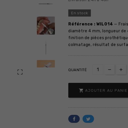
En stock
Référence : WIL014
— Frais
diamètre 4 mm, longueur de 
finition de pièces prothétiq
colmatage, résultat de surfac
QUANTITÉ


AJOUTER AU PANI