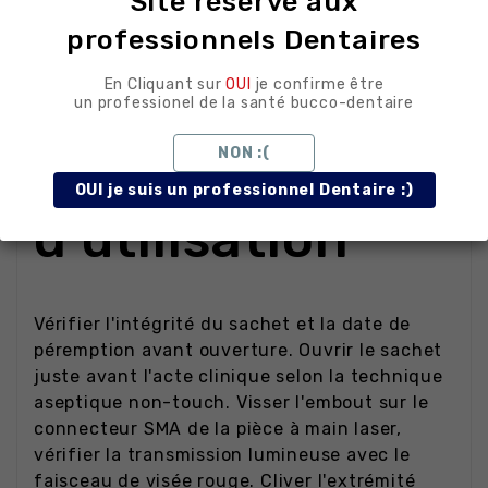
Site réservé aux
les principales marques de lasers diode
professionnels Dentaires
Sachet individuel pelable, ouverture
En Cliquant sur
OUI
je confirme être
aseptique à la chaise
un professionel de la santé bucco-dentaire
NON :(
Conseils
OUI je suis un professionnel Dentaire :)
d'utilisation
Vérifier l'intégrité du sachet et la date de
péremption avant ouverture. Ouvrir le sachet
juste avant l'acte clinique selon la technique
aseptique non-touch. Visser l'embout sur le
connecteur SMA de la pièce à main laser,
vérifier la transmission lumineuse avec le
faisceau de visée rouge. Cliver l'extrémité