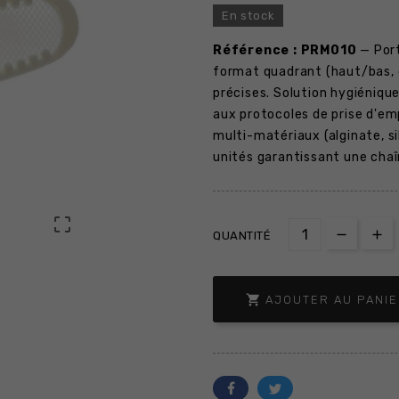
En stock
Référence : PRM010
— Port
format quadrant (haut/bas, 
précises. Solution hygiéniqu
aux protocoles de prise d'em
multi-matériaux (alginate, s
unités garantissant une chaî

QUANTITÉ

AJOUTER AU PANI