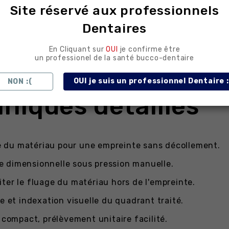
artielles ou plans de morsure.
Site réservé aux professionnels
) lors de réhabilitations focalisées.
Dentaires
éduit.
En Cliquant sur
OUI
je confirme être
un professionel de la santé bucco-dentaire
icile, sans contrainte de stérilisation.
OUI je suis un professionnel Dentaire :
NON :(
niques détaillés
 du matériau pour une empreinte sans décollement.
 dimensionnelle sous pression manuelle.
ter le fluage du matériau hors de l'empreinte.
 et indexation visuelle du quadrant traité.
compact, prélèvement unitaire facilité.