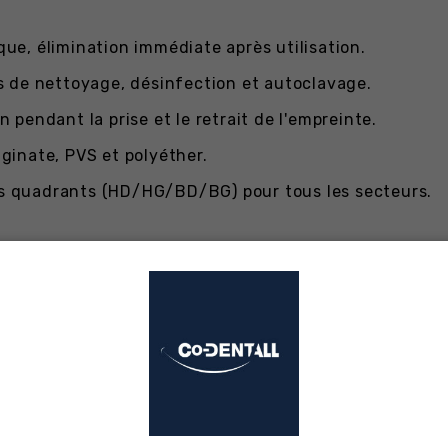
ue, élimination immédiate après utilisation.
 de nettoyage, désinfection et autoclavage.
pendant la prise et le retrait de l'empreinte.
ginate, PVS et polyéther.
 quadrants (HD/HG/BD/BG) pour tous les secteurs.
niques
unitaires et bridges courts.
ue ou composite indirect.
rothétiques sectorielles.