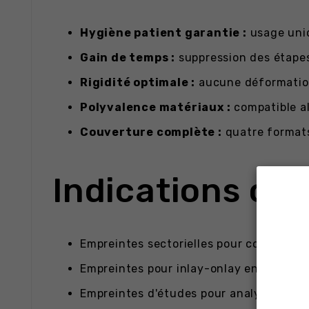
Hygiène patient garantie :
usage uniq
Gain de temps :
suppression des étapes
Rigidité optimale :
aucune déformation 
Polyvalence matériaux :
compatible al
Couverture complète :
quatre formats
Indications cli
Empreintes sectorielles pour couronnes 
Empreintes pour inlay-onlay en céramiq
Empreintes d'études pour analyses pré-p