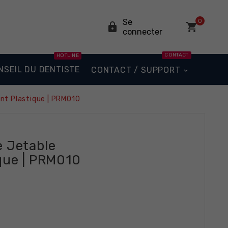
Se
0


connecter
CONTACT
HOTLINE
NSEIL DU DENTISTE
CONTACT / SUPPORT
nt Plastique | PRM010
 Jetable
que | PRM010