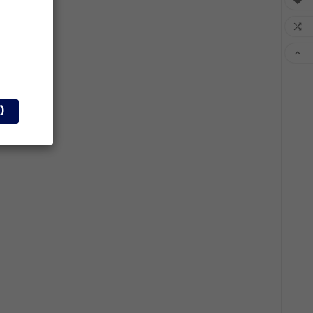



)