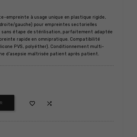
e-empreinte à usage unique en plastique rigide,
droite/gauche) pour empreintes sectorielles
e sans étape de stérilisation, parfaitement adaptée
preinte rapide en omnipratique. Compatibilité
ilicone PVS, polyéther). Conditionnement multi-
ne d'asepsie maîtrisée patient après patient.


ER