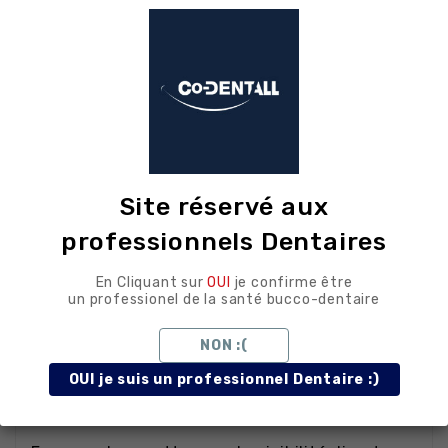
stable durant les actes longs
Compatible autoclave
à 134 °C,
conformes aux protocoles chirurgicaux
Bi-extrémité 3 + 4
: couverture
symétrique sur un seul instrument
Conseils
Site réservé aux
professionnels Dentaires
d'utilisation au
En Cliquant sur
OUI
je confirme être
un professionel de la santé bucco-dentaire
fauteuil
NON :(
chirurgical
OUI je suis un professionnel Dentaire :)