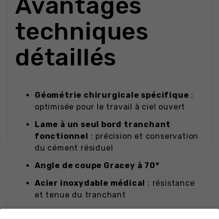
Avantages
techniques
détaillés
Géométrie chirurgicale spécifique
:
optimisée pour le travail à ciel ouvert
Lame à un seul bord tranchant
fonctionnel
: précision et conservation
du cément résiduel
Angle de coupe Gracey à 70°
Acier inoxydable médical
: résistance
et tenue du tranchant
Manche ergonomique strié
: prise