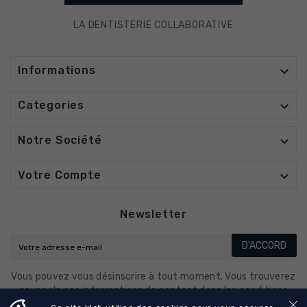
LA DENTISTERIE COLLABORATIVE

Informations

Categories

Notre Société

Votre Compte
Newsletter
D'ACCORD
Vous pouvez vous désinscrire à tout moment. Vous trouverez
pour cela nos informations de contact dans les conditions
d'utilisation du site.