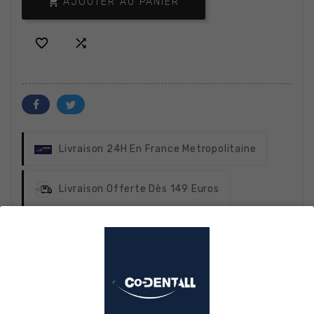

AJOUTER AU PANIER


Livraison 24H
En France Metropolitaine
Livraison Offerte
Dès 149 Euros
Garanties Sécurité
CB SSL Ou Virement
Bancaire
Satisfait Ou Remboursé
30 Jours Voir
CGV