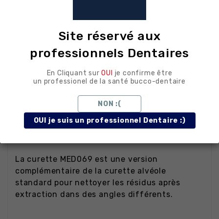
Site réservé aux
La description
professionnels Dentaires
En Cliquant sur
OUI
je confirme être
Détails du produit
un professionel de la santé bucco-dentaire
NON :(
Présentation
OUI je suis un professionnel Dentaire :)
La curette MED069 est une version
complémentaire de la curette alvéole
standard pour nettoyer les résidus après
extraction dans des angles différents.