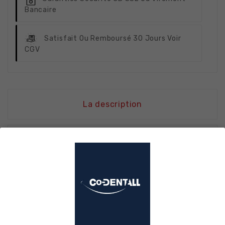
Bancaire
Satisfait Ou Remboursé
30 Jours Voir
CGV
La description
Détails du produit
Présentation
La fraise INT015 est conçue pour l’excavation