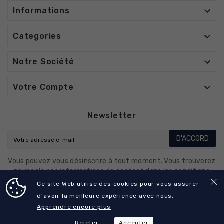

Informations

Categories

Notre Société

Votre Compte
Newsletter
D'ACCORD
Vous pouvez vous désinscrire à tout moment. Vous trouverez
pour cela nos informations de contact dans les conditions
d'utilisation du site.
Ce site Web utilise des cookies pour vous assurer
d'avoir la meilleure expérience avec nous.
Apprendre encore plus
© 2025 - CO-DENTALL
Rejeter
Accepter