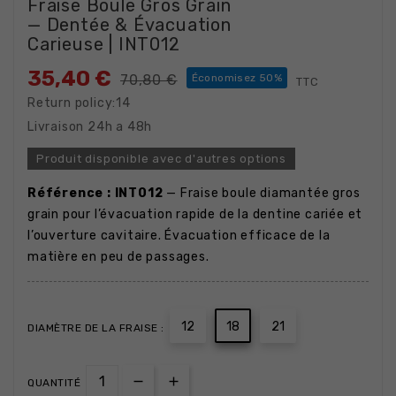
Fraise Boule Gros Grain
— Dentée & Évacuation
Carieuse | INT012
35,40 €
70,80 €
Économisez 50%
TTC
Return policy:14
Livraison 24h a 48h
Produit disponible avec d'autres options
Référence : INT012
— Fraise boule diamantée gros
grain pour l’évacuation rapide de la dentine cariée et
l’ouverture cavitaire. Évacuation efficace de la
matière en peu de passages.
12
18
21
DIAMÈTRE DE LA FRAISE :
QUANTITÉ