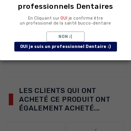
professionnels Dentaires
matière rapidement pour accélérer la phase
préparatoire.
En Cliquant sur
OUI
je confirme être
un professionel de la santé bucco-dentaire
Conclusion
NON :(
OUI je suis un professionnel Dentaire :)
Fraise boule gros grain INT012. CO-DENTALL.
LES CLIENTS QUI ONT
ACHETÉ CE PRODUIT ONT
ÉGALEMENT ACHETÉ...