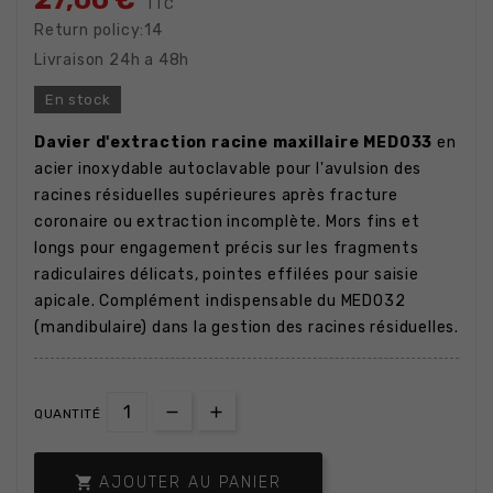
27,00 €
TTC
Return policy:14
Livraison 24h a 48h
En stock
Davier d'extraction racine maxillaire MED033
en
acier inoxydable autoclavable pour l'avulsion des
racines résiduelles supérieures après fracture
coronaire ou extraction incomplète. Mors fins et
longs pour engagement précis sur les fragments
radiculaires délicats, pointes effilées pour saisie
apicale. Complément indispensable du MED032
(mandibulaire) dans la gestion des racines résiduelles.
QUANTITÉ

AJOUTER AU PANIER