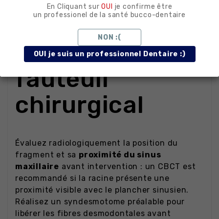
En Cliquant sur
OUI
je confirme être
un professionel de la santé bucco-dentaire
Conseils
NON :(
d'utilisation au
OUI je suis un professionnel Dentaire :)
fauteuil
chirurgical
Évaluez radiologiquement la position du
fragment et sa
proximité du sinus
maxillaire
avant intervention : un CBCT est
recommandé si la racine présente une
proximité visible avec le plancher sinusien.
Réalisez un syndesmotome préalable pour
libérer les fibres desmodontales avant