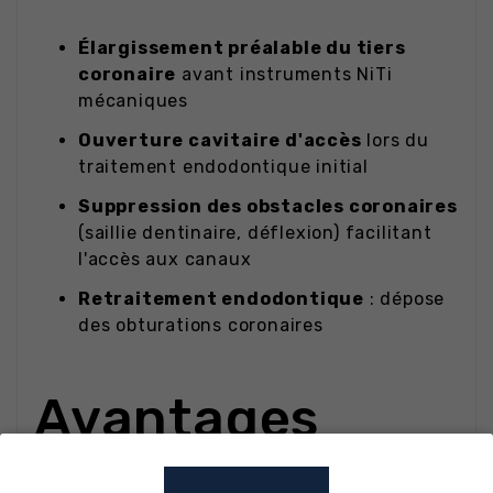
Élargissement préalable du tiers
coronaire
avant instruments NiTi
mécaniques
Ouverture cavitaire d'accès
lors du
traitement endodontique initial
Suppression des obstacles coronaires
(saillie dentinaire, déflexion) facilitant
l'accès aux canaux
Retraitement endodontique
: dépose
des obturations coronaires
Avantages
techniques