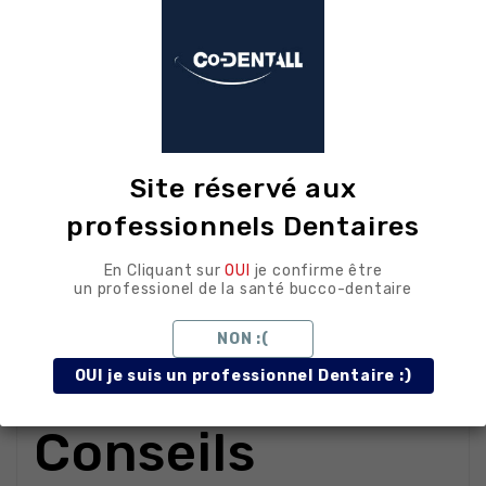
détaillés
Safety tip
(extrémité arrondie non
coupante) : sécurité lors de la descente
Site réservé aux
Coupe latérale efficace
:
élargissement rapide du tiers coronaire
professionnels Dentaires
Gamme numéros 1–6
: progression
En Cliquant sur
OUI
je confirme être
contrôlée du diamètre
un professionel de la santé bucco-dentaire
Acier inoxydable
: rigidité et durabilité
NON :(
Stérilisation autoclave 134 °C
OUI je suis un professionnel Dentaire :)
Conseils