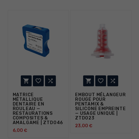






MATRICE
EMBOUT MÉLANGEUR
MÉTALLIQUE
ROUGE POUR
DENTAIRE EN
PENTAMIX &
ROULEAU —
SILICONE EMPREINTE
RESTAURATIONS
— USAGE UNIQUE |
COMPOSITES &
ZTD023
AMALGAME | ZTD046
23,00 €
6,00 €