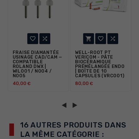





FRAISE DIAMANTÉE
WELL-ROOT PT
USINAGE CAD/CAM —
VERICOM - PÂTE
COMPATIBLE
BIOCÉRAMIQUE
ROLAND DWX |
PRÉMÉLANGÉE ENDO
WIL001 / N004 /
| BOÎTE DE 10
N005
CAPSULES (VRC001)
40,00 €
80,00 €
16 AUTRES PRODUITS DANS
LA MÊME CATÉGORIE :