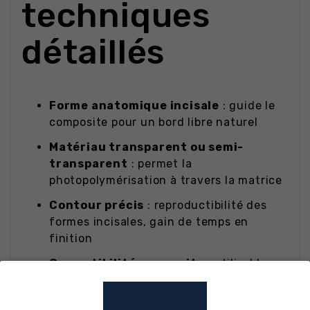
techniques
détaillés
Forme anatomique incisale
: guide le
composite pour un bord libre naturel
Matériau transparent ou semi-
transparent
: permet la
photopolymérisation à travers la matrice
Contour précis
: reproductibilité des
formes incisales, gain de temps en
finition
Compatibilité composite
: utilisable
avec tous les composites
photopolymérisables du marché