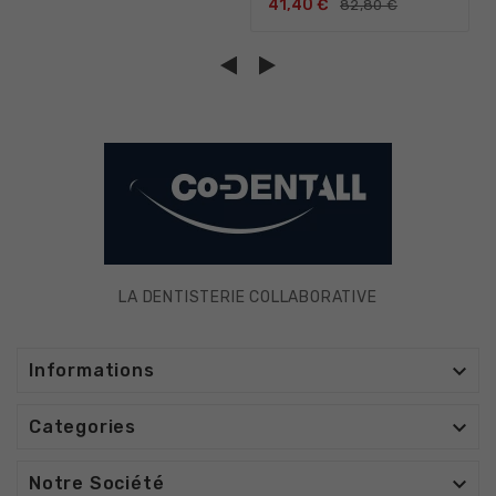
41,40 €
82,80 €
LA DENTISTERIE COLLABORATIVE

Informations

Categories

Notre Société