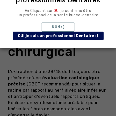
professionnels Dentaires
Conseils
En Cliquant sur
OUI
je confirme être
un professionel de la santé bucco-dentaire
d'utilisation au
NON :(
fauteuil
OUI je suis un professionnel Dentaire :)
chirurgical
L'extraction d'une 38/48 doit toujours être
précédée d'une
évaluation radiologique
précise
(CBCT recommandé) pour situer la
racine par rapport au nerf alvéolaire inférieur
et anticiper d'éventuels rapports critiques.
Réalisez un syndesmotome préalable pour
libérer les fibres desmodontales avant
d'engager le davier.