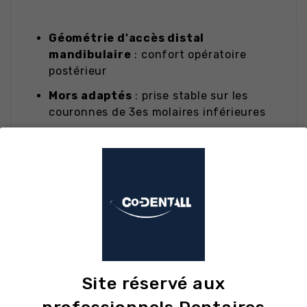
Géométrie d'accès distal
mandibulaire
: confort opératoire
postérieur
Mors adaptés
: prise stable sur les
couronnes de 3es molaires inférieures
Acier inoxydable chirurgical
:
durabilité et stabilité dimensionnelle
Manche ergonomique strié
: maintien
stable sous effort de luxation
Compatible autoclave
à 134 °C,
traçabilité chirurgicale
Articulation calibrée
: fermeture
précise sans jeu
Site réservé aux