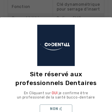
Clé dynamométrique
Fonction
pour serrage d'insert
Compatibilité
Refine, EMS,
inserts
SATELEC
Polymère technique
Matériau
+ insert métallique
Autoclave
(conformément aux
Stérilisation
protocoles d'hygiène
en cabinet)
Neuf, emballage
État
Site réservé aux
d'origine
professionnels Dentaires
Compatibilité
En Cliquant sur
OUI
je confirme être
un professionel de la santé bucco-dentaire
détaillée
NON :(