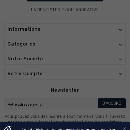
LA DENTISTERIE COLLABORATIVE

Informations

Categories

Notre Société

Votre Compte
Newsletter
D'ACCORD
Vous pouvez vous désinscrire à tout moment. Vous trouverez
pour cela nos informations de contact dans les conditions
d'utilisation du site.
Ce site Web utilise des cookies pour vous assurer