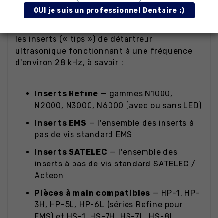
OUI je suis un professionnel Dentaire :)
La clé dynamométrique TW-5L s'utilise avec
les inserts (« tips ») de détartreur
ultrasonique fonctionnant à une fréquence
d'environ 28 kHz, à savoir :
Inserts Refine
— gammes N1000,
N2000, N3000, N6000 (avec ou sans LED)
Inserts EMS
— l'ensemble des inserts à
pas de vis standard EMS
Inserts SATELEC
— l'ensemble des
inserts à pas de vis standard SATELEC /
Acteon
Pièces à main compatibles
— HP-1, HP-
3H, HP-5L, HP-6L (séries Refine pour
EMS) et HS-1, HS-7H, HS-7L, HS-8L