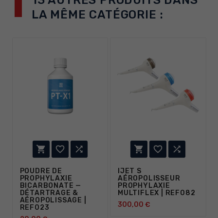
13 AUTRES PRODUITS DANS
LA MÊME CATÉGORIE :






POUDRE DE
IJET S
PROPHYLAXIE
AÉROPOLISSEUR
BICARBONATE —
PROPHYLAXIE
DÉTARTRAGE &
MULTIFLEX | REF082
AÉROPOLISSAGE |
300,00 €
REF023