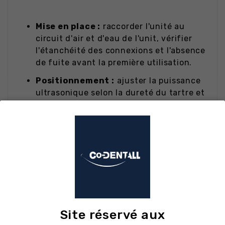
Mise en place :
raccorder l'unité au
circuit d'air et d'eau de l'unit, vérifier
l'étanchéité des connexions et l'absence
de fuite avant la première utilisation.
Positionnement :
ajuster la puissance
ultrasonique selon la dureté du tartre et
la zone traitée. Sélectionner la poudre
adaptée à l'indication : bicarbonate pour
le détachage supra-gingival, glycine ou
érythritol pour les zones sensibles et
sous-gingivales selon protocole.
Protocole :
commencer par le
détartrage ultrasonique sous irrigation
continue, en travaillant à puissance
progressive et en effleurant la surface
Site réservé aux
dentaire. Poursuivre par l'aéropolissage