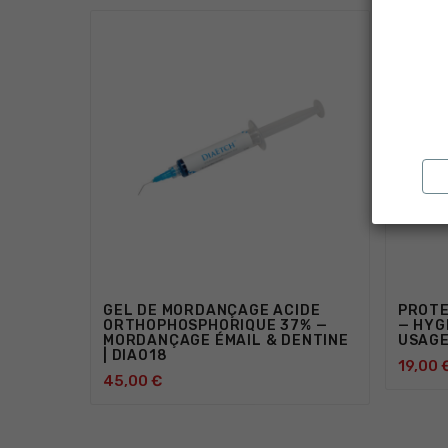
GEL DE MORDANÇAGE ACIDE
PROTE
ORTHOPHOSPHORIQUE 37% —
— HYG
MORDANÇAGE ÉMAIL & DENTINE
USAGE
| DIA018
19,00 
45,00 €



