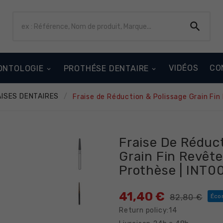

VIDÉOS
CO
ONTOLOGIE
PROTHÉSE DENTAIRE
ISES DENTAIRES
Fraise de Réduction & Polissage Grain Fi
Fraise De Réduct
Grain Fin Revêt
Prothèse | INT0
41,40 €
82,80 €
Éco
Return policy:14