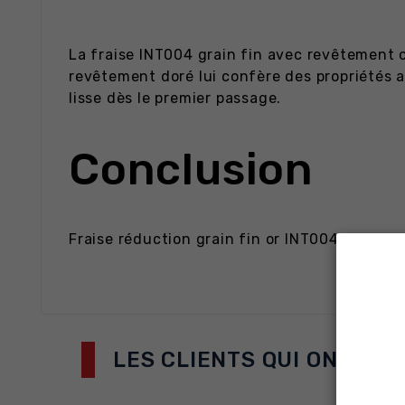
La fraise INT004 grain fin avec revêtement o
revêtement doré lui confère des propriétés a
lisse dès le premier passage.
Conclusion
Fraise réduction grain fin or INT004. CO-DE
LES CLIENTS QUI ONT AC