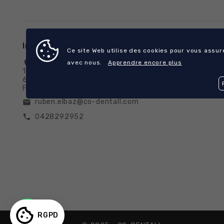
Informations
Categori
Ce site Web utilise des cookies pour vous assure
CO-DENTALL
OMNIPRATI
location_on
avec nous.
Apprendre encore plus
109 Boulevard Stalingrad
PARODONT
69100 VILLEURBANNE
France
PROTHÉSE 
ruben.elbaz@co-dentall.com
email
0428292952
call
RGPD