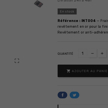
Livraison 24h a 48h
En stock
Référence : INT004
— Frais
revêtement en or pour la fin
Revêtement or anti-adhérent
QUANTITÉ


AJOUTER AU PANI