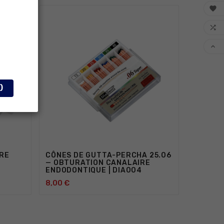



)
RE
CÔNES DE GUTTA-PERCHA 25.06
CLEFS 
— OBTURATION CANALAIRE
DÉTART
ENDODONTIQUE | DIA004
REMPLA
REF015
8,00 €




15,00 €