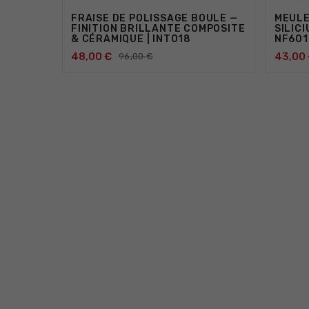
FRAISE DE POLISSAGE BOULE —
MEULE
FINITION BRILLANTE COMPOSITE
SILICI
& CÉRAMIQUE | INT018
NF601
48,00 €
43,00
96,00 €



