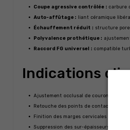
Coupe agressive contrôlée :
carbure d
Auto-affûtage :
liant céramique libéra
Échauffement réduit :
structure pore
Polyvalence prothétique :
ajustement 
Raccord FG universel :
compatible turb
Indications cli
Ajustement occlusal de couronnes zirco
Retouche des points de contact proxima
Finition des marges cervicales de bridge
Suppression des sur-épaisseurs sur fac