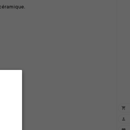
 céramique.

