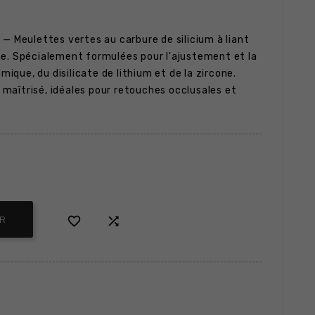
G
— Meulettes vertes au carbure de silicium à liant
e. Spécialement formulées pour l'ajustement et la
amique, du disilicate de lithium et de la zircone.
maîtrisé, idéales pour retouches occlusales et


ER