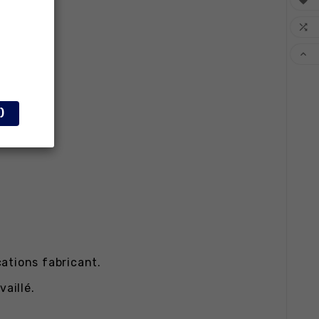



)
cations fabricant.
aillé.