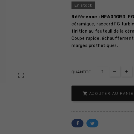
En stock
Référence : NF601GRD-F
céramique, raccord FG turbin
finition au fauteuil de la cér
Coupe rapide, échauffement 
marges prothétiques.
QUANTITÉ


AJOUTER AU PANI