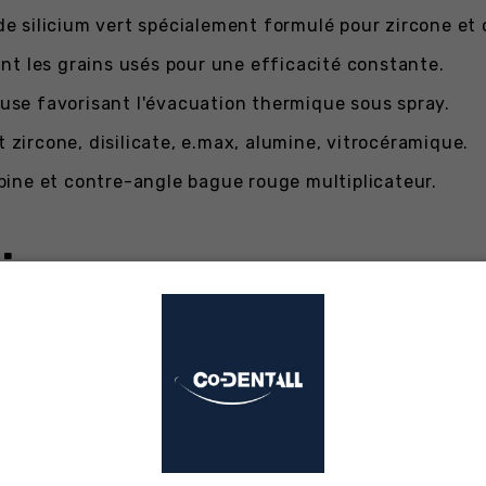
e silicium vert spécialement formulé pour zircone et
nt les grains usés pour une efficacité constante.
use favorisant l'évacuation thermique sous spray.
zircone, disilicate, e.max, alumine, vitrocéramique.
ine et contre-angle bague rouge multiplicateur.
niques
ne monolithique au fauteuil.
ux serrés après essayage.
s en disilicate de lithium.
ettes céramiques avant collage.