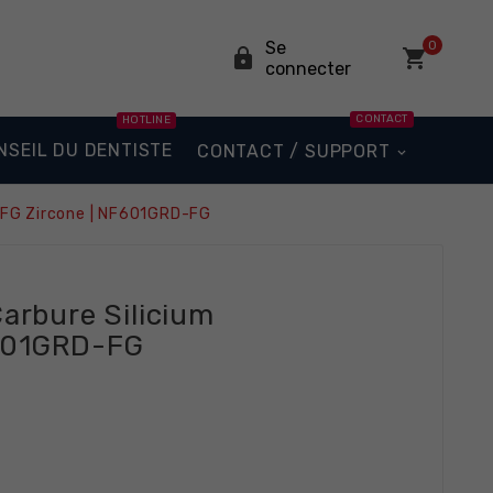
Se
0


connecter
CONTACT
HOTLINE
NSEIL DU DENTISTE
CONTACT / SUPPORT
m FG Zircone | NF601GRD-FG
arbure Silicium
F601GRD-FG