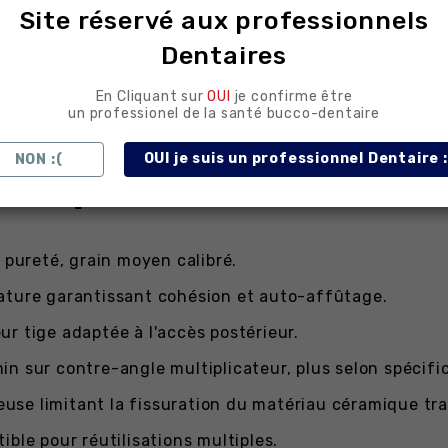
Site réservé aux professionnels
s équilibration en bouche.
Dentaires
 mordançage à l'acide fluorhydrique.
En Cliquant sur
OUI
je confirme être
on CAD/CAM en chairside.
un professionel de la santé bucco-dentaire
OUI je suis un professionnel Dentaire :
NON :(
niques détaillés
 pureté, grain moyen calibré.
ture garantissant cohésion et auto-affûtage.
r tige adaptée à l'accès postérieur.
in sur contre-angle multiplicateur, plus selon spécifi
use limitant la fissuration du matériau céramique trav
ble pour réutilisations multiples.