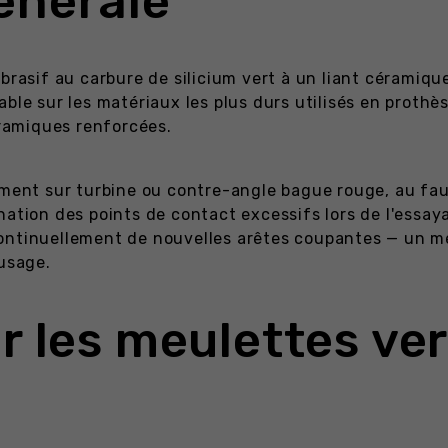
énérale
brasif au carbure de silicium vert à un liant céramiq
able sur les matériaux les plus durs utilisés en prothè
éramiques renforcées.
ement sur turbine ou contre-angle bague rouge, au fau
nation des points de contact excessifs lors de l'essaya
continuellement de nouvelles arêtes coupantes — un 
 usage.
ir les meulettes v