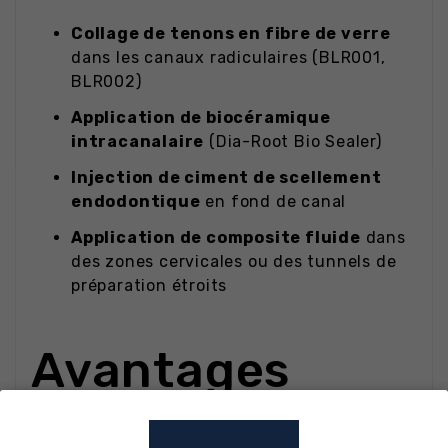
Collage de tenons en fibre de verre
dans les canaux radiculaires (BLR001,
BLR002)
Application de biocéramique
intracanalaire
(Dia-Root Bio Sealer)
Injection de ciment de scellement
endodontique
en fond de canal
Application de composite fluide
dans
des zones cervicales ou des tunnels de
préparation étroits
Avantages
techniques