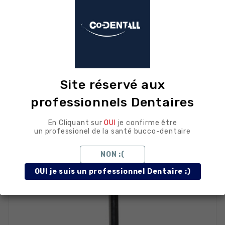
remove
add




Site réservé aux
professionnels Dentaires
En Cliquant sur
OUI
je confirme être
un professionel de la santé bucco-dentaire
NON :(
OUI je suis un professionnel Dentaire :)