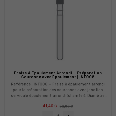
Fraise À Épaulement Arrondi — Préparation
Couronne avec Épaulement | INT008
Référence : INT008 — Fraise à épaulement arrondi
pour la préparation des couronnes avec jonction
cervicale épaulement arrondi (chamfer). Diamètre
adapté pour une réduction axiale et cervicale
Prix de base
Prix
41,40 €
82,80 €
concomitante.