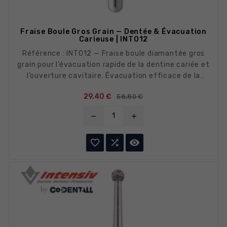
Fraise Boule Gros Grain — Dentée & Évacuation
Carieuse | INT012
Référence : INT012 — Fraise boule diamantée gros
grain pour l’évacuation rapide de la dentine cariée et
l’ouverture cavitaire. Évacuation efficace de la
matière en peu de passages.
Prix de base
Prix
29,40 €
58,80 €
remove
add


