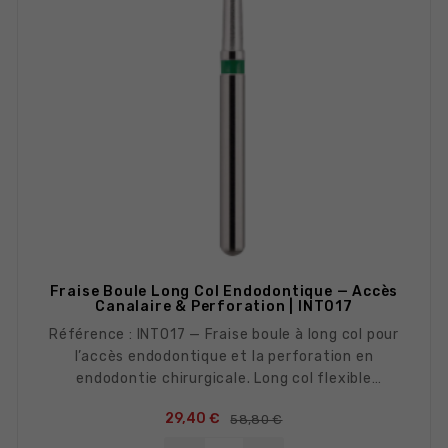
Fraise Boule Long Col Endodontique — Accès
Canalaire & Perforation | INT017
Référence : INT017 — Fraise boule à long col pour
l’accès endodontique et la perforation en
endodontie chirurgicale. Long col flexible
permettant d’atteindre la chambre pulpaire des
Prix de base
Prix
29,40 €
58,80 €
molaires depuis un accès limité.