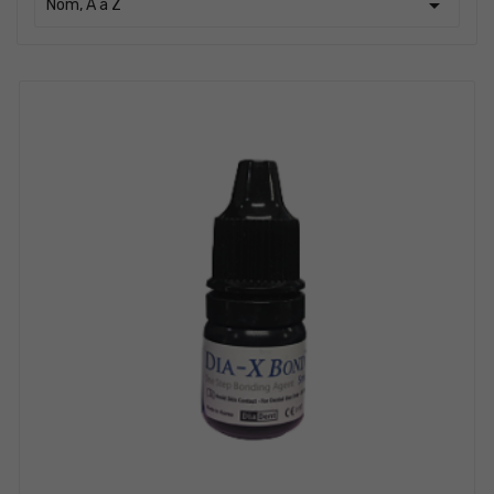

Nom, A à Z