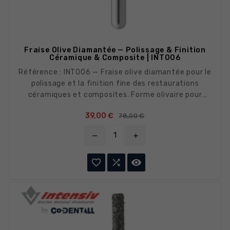
Fraise Olive Diamantée — Polissage & Finition
Céramique & Composite | INT006
Référence : INT006 — Fraise olive diamantée pour le
polissage et la finition fine des restaurations
céramiques et composites. Forme olivaire pour
accéder aux zones convexes et fossettes
Prix de base
Prix
39,00 €
78,00 €
occlusales.
remove
add


