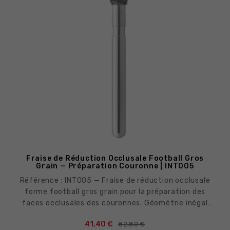
Fraise de Réduction Occlusale Football Gros
Grain — Préparation Couronne | INT005
Référence : INT005 — Fraise de réduction occlusale
forme football gros grain pour la préparation des
faces occlusales des couronnes. Géométrie inégal
pour un contact angulé avec les surfaces occlusales
Prix de base
Prix
41,40 €
82,80 €
courbes.