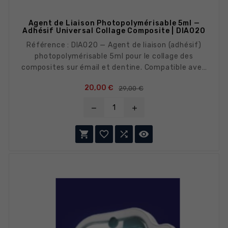
Agent de Liaison Photopolymérisable 5ml —
Adhésif Universal Collage Composite | DIA020
Référence : DIA020 — Agent de liaison (adhésif)
photopolymérisable 5ml pour le collage des
composites sur émail et dentine. Compatible avec
les protocoles total-etch et self-etch. Excellente
Prix de base
Prix
20,00 €
29,00 €
force d'adhésion, étanchéité marginale, facilité
d'application.
remove
add



