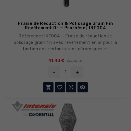
Fraise de Réduction & Polissage Grain Fin
Revêtement Or — Prothèse | INT004
Référence : INT004 — Fraise de réduction et
polissage grain fin avec revêtement en or pour la
finition des restaurations céramiques et
composites. Revêtement or anti-adhérent, coupe
Prix de base
Prix
41,40 €
82,80 €
douce et précise.
remove
add



