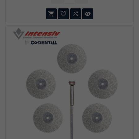
simple pour prolonger la durée de vie de votre
équipement de blanchiment professionnel.



