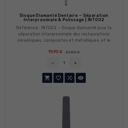
Disque Diamanté Dentaire — Séparation
Interproximale & Polissage | INT002
Référence : INT002 — Disque diamanté pour la
séparation interproximale des restaurations
céramiques, composites et métalliques, et le
polissage de précision. Compatible contre-angle
Prix de base
Prix
19,90 €
39,80 €
avec mandrin à disque. Grain fin pour une coupe
précise.
remove
add



