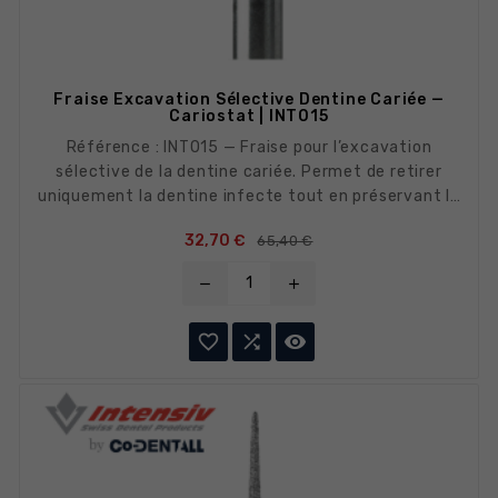
Fraise Excavation Sélective Dentine Cariée —
Cariostat | INT015
Référence : INT015 — Fraise pour l’excavation
sélective de la dentine cariée. Permet de retirer
uniquement la dentine infecte tout en préservant la
dentine affectée rémissérable. Idéale pour les
Prix de base
Prix
32,70 €
65,40 €
protocoles de traitement mini-invasif des caries
profondes.
remove
add


