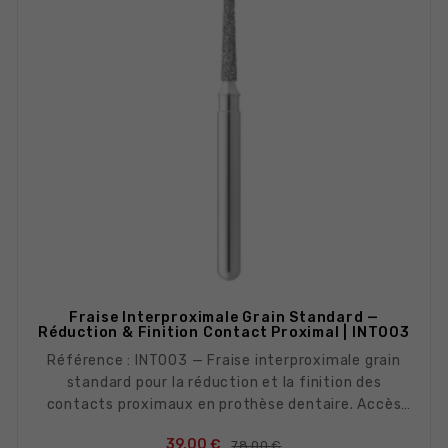
Fraise Interproximale Grain Standard —
Réduction & Finition Contact Proximal | INT003
Référence : INT003 — Fraise interproximale grain
standard pour la réduction et la finition des
contacts proximaux en prothèse dentaire. Accès
aux espaces étroits interproximaux. Grain standard
Prix de base
Prix
39,00 €
78,00 €