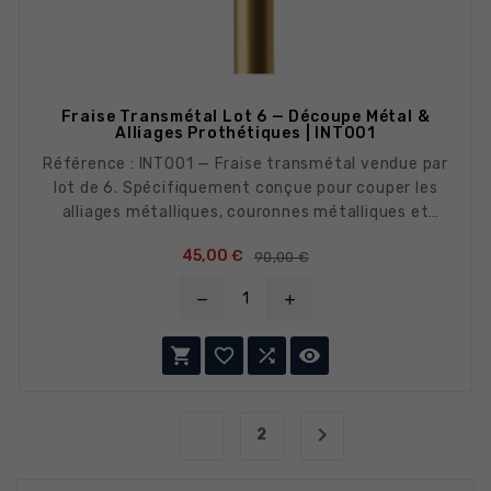
Fraise Transmétal Lot 6 — Découpe Métal &
Alliages Prothétiques | INT001
Référence : INT001 — Fraise transmétal vendue par
lot de 6. Spécifiquement conçue pour couper les
alliages métalliques, couronnes métalliques et
restaurations métalliques vieillissantes lors des
Prix de base
Prix
45,00 €
90,00 €
ablations prothétiques.
remove
add




1

2