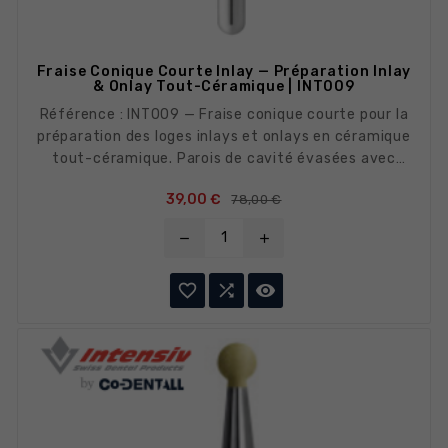
Fraise Conique Courte Inlay — Préparation Inlay
& Onlay Tout-Céramique | INT009
Référence : INT009 — Fraise conique courte pour la
préparation des loges inlays et onlays en céramique
tout-céramique. Parois de cavité évasées avec
angles arrondis pour une préparation atraumatique
Prix de base
Prix
39,00 €
78,00 €
des bords marginaux.
remove
add


