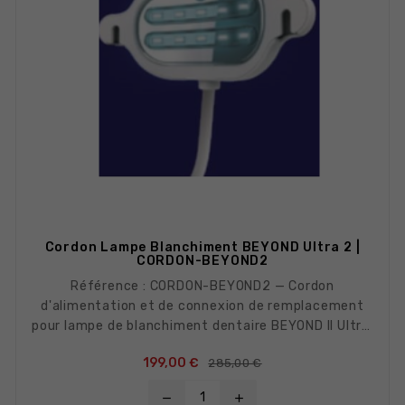
Cordon Lampe Blanchiment BEYOND Ultra 2 |
CORDON-BEYOND2
Référence : CORDON-BEYOND2 — Cordon
d'alimentation et de connexion de remplacement
pour lampe de blanchiment dentaire BEYOND II Ultra.
Pièce détachée d'origine, conçue pour garantir une
Prix de base
Prix
199,00 €
285,00 €
continuité parfaite du signal et de l'alimentation
entre le boîtier et la tête de la lampe. Solution
remove
add