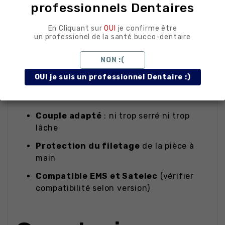
pièces à main EMS ou Satelec
professionnels Dentaires
Maintenance des appareils
En Cliquant sur
OUI
je confirme être
détartreurs
à ultrasons
un professionel de la santé bucco-dentaire
NON :(
Avantages
OUI je suis un professionnel Dentaire :)
Couple adapté
: ni trop serré ni trop
lâche
Protection du filetage
de la pièce à
main
Compatible EMS et Satelec
(vérifier
compatibilité selon version)