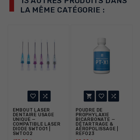
13 AUTRES PRODUITS DANS
LA MÊME CATÉGORIE :





EMBOUT LASER
POUDRE DE
DENTAIRE USAGE
PROPHYLAXIE
UNIQUE —
BICARBONATE —
COMPATIBLE LASER
DÉTARTRAGE &
DIODE SWT001 |
AÉROPOLISSAGE |
SWT002
REF023